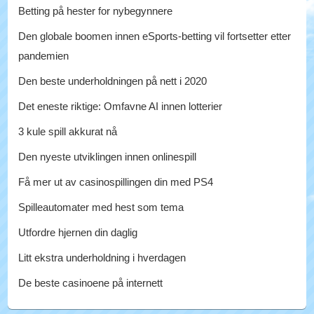
Betting på hester for nybegynnere
Den globale boomen innen eSports-betting vil fortsetter etter
pandemien
Den beste underholdningen på nett i 2020
Det eneste riktige: Omfavne AI innen lotterier
3 kule spill akkurat nå
Den nyeste utviklingen innen onlinespill
Få mer ut av casinospillingen din med PS4
Spilleautomater med hest som tema
Utfordre hjernen din daglig
Litt ekstra underholdning i hverdagen
De beste casinoene på internett