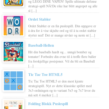
og LEGG DINE VÅPEN! Spille ultimate defense
strategi-spill NÅ!De rike har blitt angrepet og alle
sl [...]
Ordet Stabler
Ordet Stabler er en fin puslespill. Din oppgave er
å dra for å vise skjulte ord og til å ta ordet stabler
styrter ned! Det er mange nivåer og neste ni [...]
Baseball-Helten
Hit din baseballs hardt og... unngå bomber og
tomater! Forbedre din evne til å treffe flere baller
fra forskjellige posisjoner. Vil du bli en Baseball
[...]
Tic Tac Toe HTML5
Tic Tac Toe HTML5 er den mest kjente
strategispill. Nyt av dette klassiske spillet med
3x3-ordningen og to variant 5x5 og 7x7 hvor du
må sett 4 merker [...]
Folding Blokk Puslespill