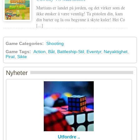
Martians er landet på jorden, og det virker som de
ikke ønsker å være vennlig! Ta pistolen din, kam
din barter og la oss begynne å skyte kuler! Hei Co
[...]
Game Categories:
Shooting
Game Tags:
Action
,
Båt
,
Battleship-Stil
,
Eventyr
,
Nøyaktighet
,
Pirat
,
Sikte
Nyheter
Utfordre ..