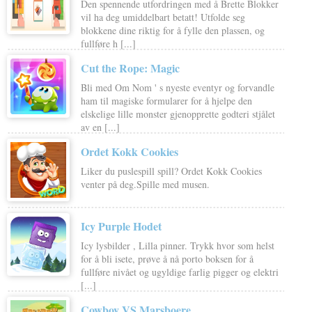
Den spennende utfordringen med å Brette Blokker
vil ha deg umiddelbart betatt! Utfolde seg
blokkene dine riktig for å fylle den plassen, og
fullføre h [...]
Cut the Rope: Magic
Bli med Om Nom ' s nyeste eventyr og forvandle
ham til magiske formularer for å hjelpe den
elskelige lille monster gjenopprette godteri stjålet
av en [...]
Ordet Kokk Cookies
Liker du puslespill spill? Ordet Kokk Cookies
venter på deg.Spille med musen.
Icy Purple Hodet
Icy lysbilder , Lilla pinner. Trykk hvor som helst
for å bli isete, prøve å nå porto boksen for å
fullføre nivået og ugyldige farlig pigger og elektri
[...]
Cowboy VS Marsboere