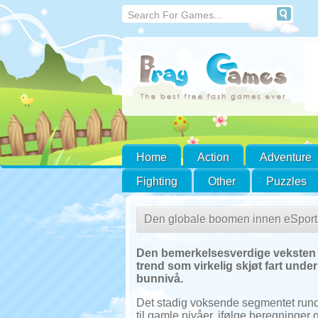
Home
Action
Adventure
Fighting
Other
Puzzles
Den globale boomen innen eSports-b
Den bemerkelsesverdige veksten t
trend som virkelig skjøt fart unde
bunnivå.
Det stadig voksende segmentet rundt
til gamle nivåer, ifølge beregninger 