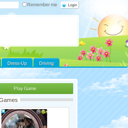
Remember me
Dress-Up
Driving
Play Game
 Games