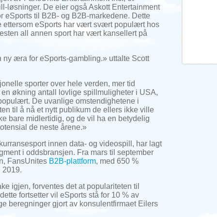
ll-løsninger. De eier også Askott Entertainment
or eSports til B2B- og B2B-markedene. Dette
ettersom eSports har vært svært populært hos
 nesten all annen sport har vært kansellert på
en ny æra for eSports-gambling.» uttalte Scott
onelle sporter over hele verden, mer tid
 økning antall lovlige spillmuligheter i USA,
 populært. De uvanlige omstendighetene i
til å nå et nytt publikum de ellers ikke ville
ke bare midlertidig, og de vil ha en betydelig
potensial de neste årene.»
kurransesport innen data- og videospill, har lagt
egment i oddsbransjen. Fra mars til september
on, FansUnites
B2B-plattform
, med 650 %
 2019.
ke igjen, forventes det at populariteten til
dette fortsetter vil eSports stå for 10 % av
e beregninger gjort av konsulentfirmaet Eilers