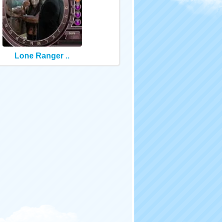
Lone Ranger ..