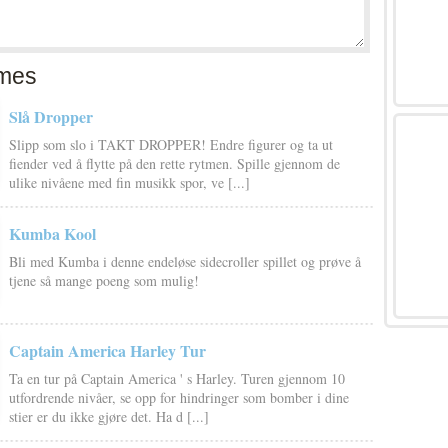
mes
Slå Dropper
Slipp som slo i TAKT DROPPER! Endre figurer og ta ut
fiender ved å flytte på den rette rytmen. Spille gjennom de
ulike nivåene med fin musikk spor, ve [...]
Kumba Kool
Bli med Kumba i denne endeløse sidecroller spillet og prøve å
tjene så mange poeng som mulig!
Captain America Harley Tur
Ta en tur på Captain America ' s Harley. Turen gjennom 10
utfordrende nivåer, se opp for hindringer som bomber i dine
stier er du ikke gjøre det. Ha d [...]