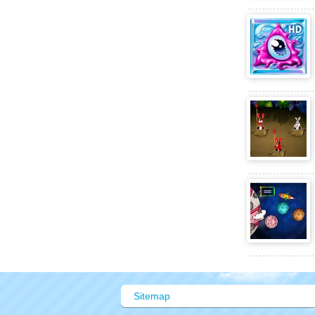
Sitemap