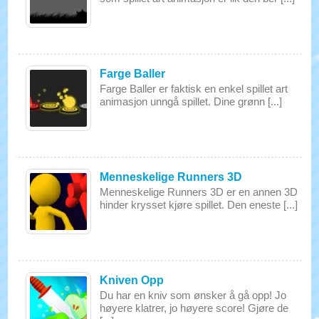
Farge Baller
Farge Baller er faktisk en enkel spillet art
animasjon unngå spillet. Dine grønn [...]
Menneskelige Runners 3D
Menneskelige Runners 3D er en annen 3D
hinder krysset kjøre spillet. Den eneste [...]
Kniven Opp
Du har en kniv som ønsker å gå opp! Jo
høyere klatrer, jo høyere score! Gjøre de