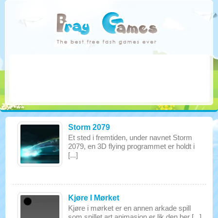
Storm 2079
Et sted i fremtiden, under navnet Storm
2079, en 3D flying programmet er holdt i
[...]
Kjøre I Mørket
Kjøre i mørket er en annen arkade spill
som spillet art animasjon er lik den ber [...]