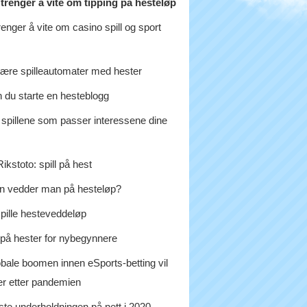
trenger å vite om tipping på hesteløp
trenger å vite om casino spill og sport
ære spilleautomater med hester
n du starte en hesteblogg
e spillene som passer interessene dine
ikstoto: spill på hest
n vedder man på hesteløp?
pille hesteveddeløp
 på hester for nybegynnere
bale boomen innen eSports-betting vil
ter etter pandemien
te underholdningen på nett i 2020