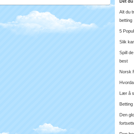
Det du 
Alt du 
betting
5 Popul
Slik ka
Spill d
best
Norsk R
Hvorda
Lær å s
Betting
Den glo
fortset
Den bes