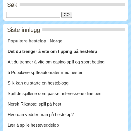
Søk
Siste innlegg
Populære hesteløp i Norge
Det du trenger å vite om tipping på hesteløp
Alt du trenger å vite om casino spill og sport betting
5 Populære spilleautomater med hester
Slik kan du starte en hesteblogg
Spill de spillene som passer interessene dine best
Norsk Rikstoto: spill på hest
Hvordan vedder man på hesteløp?
Lær å spille hesteveddeløp