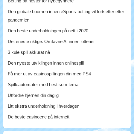
Betting på hester for nybegynnere
Den globale boomen innen eSports-betting vil fortsetter etter
pandemien
Den beste underholdningen på nett i 2020
Det eneste riktige: Omfavne AI innen lotterier
3 kule spill akkurat nå
Den nyeste utviklingen innen onlinespill
Få mer ut av casinospillingen din med PS4
Spilleautomater med hest som tema
Utfordre hjernen din daglig
Litt ekstra underholdning i hverdagen
De beste casinoene på internett