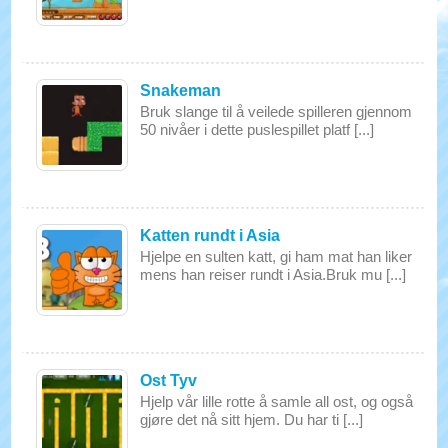
Snakeman
Bruk slange til å veilede spilleren gjennom
50 nivåer i dette puslespillet platf [...]
Katten rundt i Asia
Hjelpe en sulten katt, gi ham mat han liker
mens han reiser rundt i Asia.Bruk mu [...]
Ost Tyv
Hjelp vår lille rotte å samle all ost, og også
gjøre det nå sitt hjem. Du har ti [...]