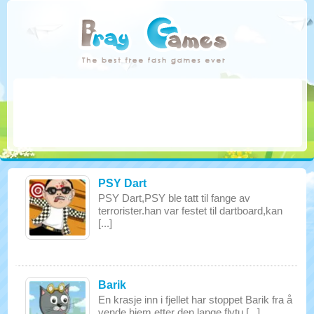
PSY Dart
PSY Dart,PSY ble tatt til fange av
terrorister.han var festet til dartboard,kan
[...]
Barik
En krasje inn i fjellet har stoppet Barik fra å
vende hjem etter den lange flytu [...]