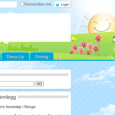
Remember me
Dress-Up
Driving
 innlegg
re hesteløp i Norge