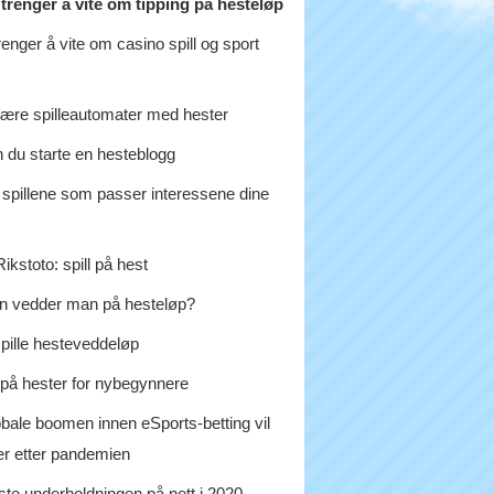
trenger å vite om tipping på hesteløp
trenger å vite om casino spill og sport
ære spilleautomater med hester
n du starte en hesteblogg
e spillene som passer interessene dine
ikstoto: spill på hest
n vedder man på hesteløp?
pille hesteveddeløp
 på hester for nybegynnere
bale boomen innen eSports-betting vil
ter etter pandemien
te underholdningen på nett i 2020