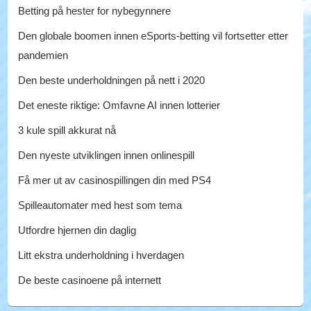
Betting på hester for nybegynnere
Den globale boomen innen eSports-betting vil fortsetter etter
pandemien
Den beste underholdningen på nett i 2020
Det eneste riktige: Omfavne AI innen lotterier
3 kule spill akkurat nå
Den nyeste utviklingen innen onlinespill
Få mer ut av casinospillingen din med PS4
Spilleautomater med hest som tema
Utfordre hjernen din daglig
Litt ekstra underholdning i hverdagen
De beste casinoene på internett