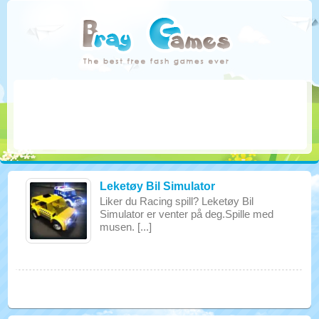
Leketøy Bil Simulator
Liker du Racing spill? Leketøy Bil
Simulator er venter på deg.Spille med
musen. [...]