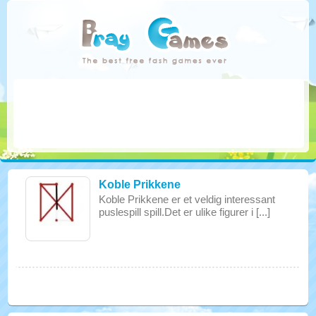
Koble Prikkene
Koble Prikkene er et veldig interessant
puslespill spill.Det er ulike figurer i [...]