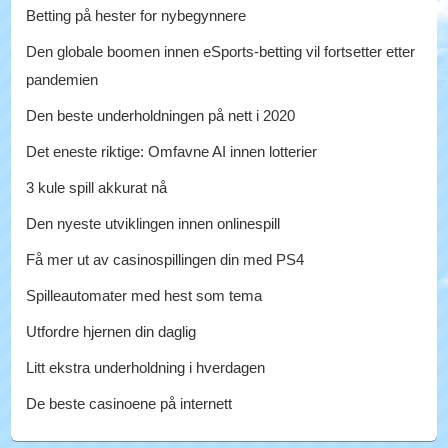
Betting på hester for nybegynnere
Den globale boomen innen eSports-betting vil fortsetter etter
pandemien
Den beste underholdningen på nett i 2020
Det eneste riktige: Omfavne AI innen lotterier
3 kule spill akkurat nå
Den nyeste utviklingen innen onlinespill
Få mer ut av casinospillingen din med PS4
Spilleautomater med hest som tema
Utfordre hjernen din daglig
Litt ekstra underholdning i hverdagen
De beste casinoene på internett