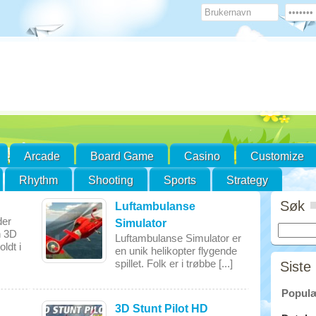
Arcade
Board Game
Casino
Customize
Rhythm
Shooting
Sports
Strategy
Søk
Luftambulanse
der
Simulator
n 3D
Luftambulanse Simulator er
ldt i
en unik helikopter flygende
spillet. Folk er i trøbbe [...]
Siste
Populæ
3D Stunt Pilot HD