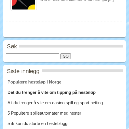
Søk
Siste innlegg
Populære hesteløp i Norge
Det du trenger å vite om tipping på hesteløp
Alt du trenger å vite om casino spill og sport betting
5 Populære spilleautomater med hester
Slik kan du starte en hesteblogg