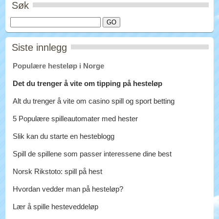
Søk
Siste innlegg
Populære hesteløp i Norge
Det du trenger å vite om tipping på hesteløp
Alt du trenger å vite om casino spill og sport betting
5 Populære spilleautomater med hester
Slik kan du starte en hesteblogg
Spill de spillene som passer interessene dine best
Norsk Rikstoto: spill på hest
Hvordan vedder man på hesteløp?
Lær å spille hesteveddeløp