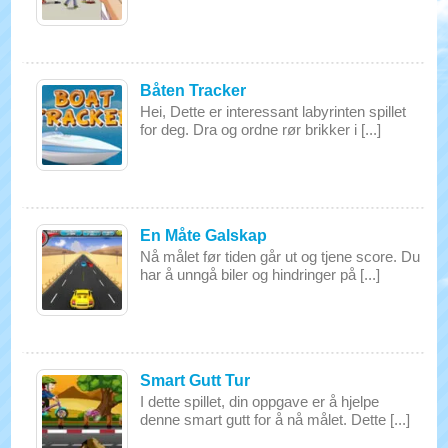
Båten Tracker
Hei, Dette er interessant labyrinten spillet
for deg. Dra og ordne rør brikker i [...]
En Måte Galskap
Nå målet før tiden går ut og tjene score. Du
har å unngå biler og hindringer på [...]
Smart Gutt Tur
I dette spillet, din oppgave er å hjelpe
denne smart gutt for å nå målet. Dette [...]