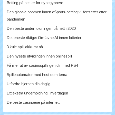
Betting på hester for nybegynnere
Den globale boomen innen eSports-betting vil fortsetter etter
pandemien
Den beste underholdningen på nett i 2020
Det eneste riktige: Omfavne AI innen lotterier
3 kule spill akkurat nå
Den nyeste utviklingen innen onlinespill
Få mer ut av casinospillingen din med PS4
Spilleautomater med hest som tema
Utfordre hjernen din daglig
Litt ekstra underholdning i hverdagen
De beste casinoene på internett