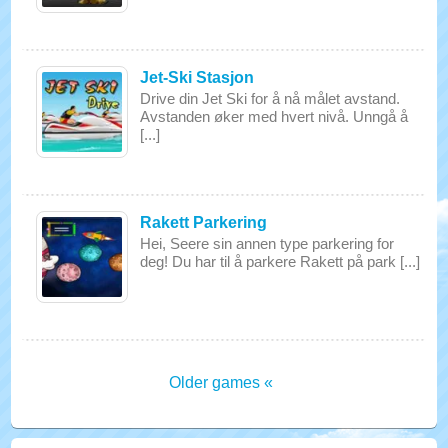
Jet-Ski Stasjon
Drive din Jet Ski for å nå målet avstand.
Avstanden øker med hvert nivå. Unngå å
[...]
Rakett Parkering
Hei, Seere sin annen type parkering for
deg! Du har til å parkere Rakett på park [...]
Older games «