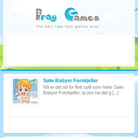
Søte Babyer Forskjeller
Nå er det tid for flott spill som heter Søte
Babyer Forskjeller, la oss ha det g [...]