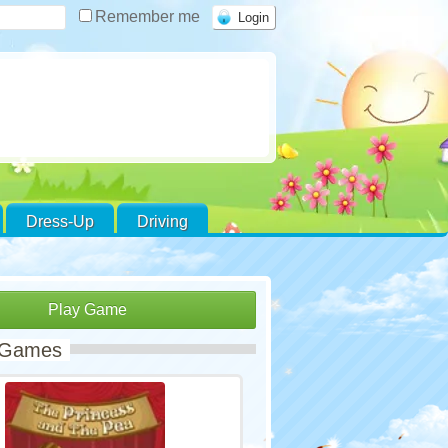
Remember me
Dress-Up
Driving
Play Game
 Games