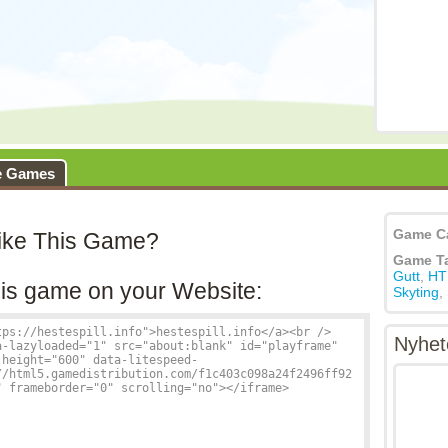
e Games
Game C
ike This Game?
Game T
Gutt
,
HT
is game on your Website:
Skyting
,
Nyhet