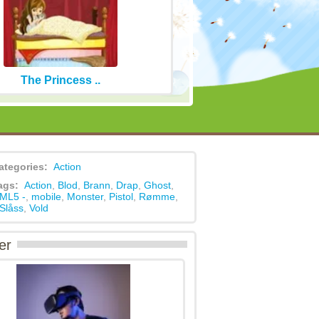
The Princess ..
ategories:
Action
ags:
Action
,
Blod
,
Brann
,
Drap
,
Ghost
,
ML5 -
,
mobile
,
Monster
,
Pistol
,
Rømme
,
Slåss
,
Vold
er