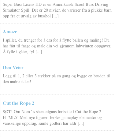
Super Buss Lisens HD er en Amerikansk Scool Buss Driving
Simulator Spill. Det er 20 nivåer, de varierer fra å plukke barn
opp fra et utvalg av busshol [...]
Amaze
I spillet, du trenger for å dra for å flytte ballen og maling! Du
har fått til farge og male din vei gjennom labyrinten oppgaver.
Å fylle i gåter, fyl [...]
Den Veier
Legg til 1, 2 eller 3 stykker på en gang og bygge en bruden til
den andre siden!
Cut the Rope 2
SØT! Om Nom ' s shenanigans fortsette i Cut the Rope 2
HTML5! Med nye figurer, ferske gameplay-elementer og
vanskelige oppdrag, samle godteri har aldr [...]