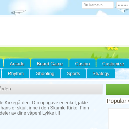
Arcade
Board Game
Casino
Customize
Rhythm
Shooting
Sports
Strategy
ården
Popular
 Kirkegården. Din oppgave er enkel, jakte
ans er skjult inne i den Skumle Kirke. Finn
eler av dine våpen! Lykke til!