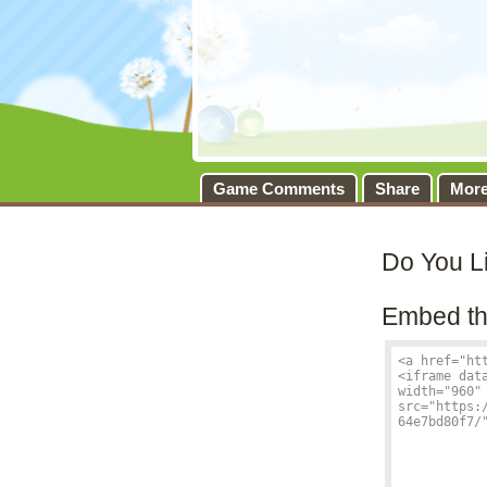
Game Comments
Share
Mor
Do You L
Embed th