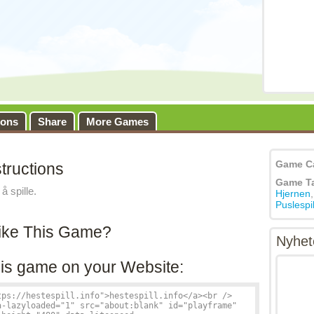
ions
Share
More Games
Game C
tructions
Game T
å spille.
Hjernen
Puslespil
ike This Game?
Nyhet
is game on your Website: