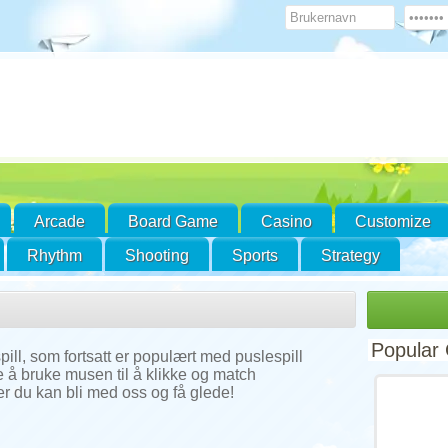
Arcade
Board Game
Casino
Customize
Rhythm
Shooting
Sports
Strategy
Popular
pill, som fortsatt er populært med puslespill
re å bruke musen til å klikke og match
r du kan bli med oss og få glede!