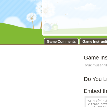
Game Comments
Game Instruct
Game Ins
bruk musen til 
Do You L
Embed th