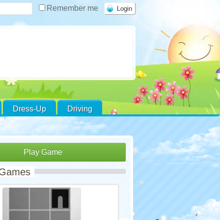
Remember me
Dress-Up
Driving
Play Game
 Games