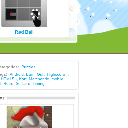
Rød Ball
ategories:
Puzzles
ags:
Android
,
Barn
,
Gutt
,
Highscore -
,
,
HTML5 -
,
Kort
,
Matchende
,
mobile
,
l
,
Retro
,
Solitaire
,
Timing -
er