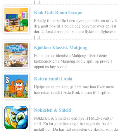
[...]
Klok Gutt Room Escape
Rikelig timer spille i den nye oppholdsrom uthvilt
deg godt nok til å holde deg bekymre over en låst
dør. Utforske rommet, studere flykte muligheter o
[...]
Kjøkken Klassisk Mahjong
Finne par av identiske Mahjong fliser i dette
kjøkkenet-tema Mahjong koble spill og prøve å
oppnå en høy score!
Katten rundt i Asia
Hjelpe en sulten katt, gi ham mat han liker mens
han reiser rundt i Asia.Bruk musen til å spille.
Nøkkelen & Shield
Nøkkelen & Shield er den nye HTML5-eventyr
spill. En lat guardian angel har utgitt du fra din
metall bur. Du har fått nøkkelen og skjold, som du