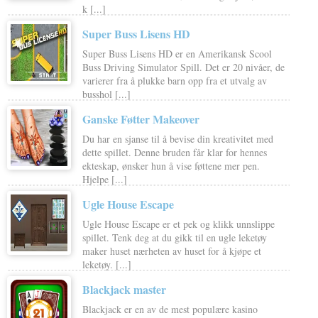
k [...]
Super Buss Lisens HD
Super Buss Lisens HD er en Amerikansk Scool
Buss Driving Simulator Spill. Det er 20 nivåer, de
varierer fra å plukke barn opp fra et utvalg av
busshol [...]
Ganske Føtter Makeover
Du har en sjanse til å bevise din kreativitet med
dette spillet. Denne bruden får klar for hennes
ekteskap, ønsker hun å vise føttene mer pen.
Hjelpe [...]
Ugle House Escape
Ugle House Escape er et pek og klikk unnslippe
spillet. Tenk deg at du gikk til en ugle leketøy
maker huset nærheten av huset for å kjøpe et
leketøy. [...]
Blackjack master
Blackjack er en av de mest populære kasino