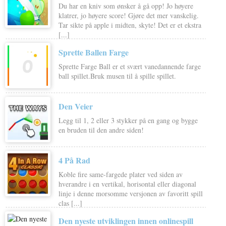
Du har en kniv som ønsker å gå opp! Jo høyere
klatrer, jo høyere score! Gjøre det mer vanskelig.
Tar sikte på apple i midten, skyte! Det er et ekstra
[...]
Sprette Ballen Farge
Sprette Farge Ball er et svært vanedannende farge
ball spillet.Bruk musen til å spille spillet.
Den Veier
Legg til 1, 2 eller 3 stykker på en gang og bygge
en bruden til den andre siden!
4 På Rad
Koble fire same-fargede plater ved siden av
hverandre i en vertikal, horisontal eller diagonal
linje i denne morsomme versjonen av favoritt spill
clas [...]
Den nyeste utviklingen innen onlinespill