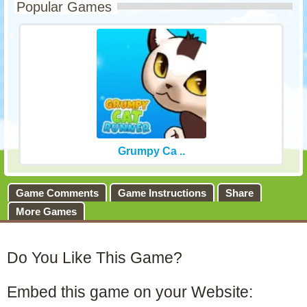
Popular Games
Grumpy Ca ..
Game Comments
Game Instructions
Share
More Games
Do You Like This Game?
Embed this game on your Website: