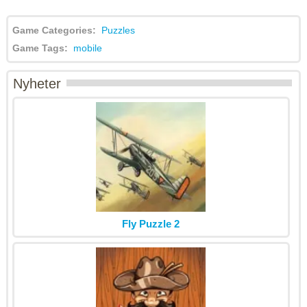
Game Categories:
Puzzles
Game Tags:
mobile
Nyheter
Fly Puzzle 2