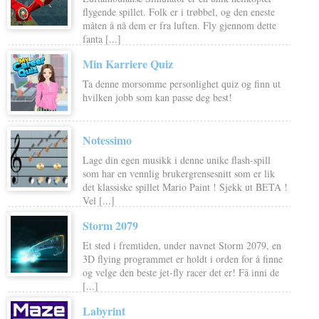
flygende spillet. Folk er i trøbbel, og den eneste
måten å nå dem er fra luften. Fly gjennom dette
fanta [...]
Min Karriere Quiz
Ta denne morsomme personlighet quiz og finn ut
hvilken jobb som kan passe deg best!
Notessimo
Lage din egen musikk i denne unike flash-spill
som har en vennlig brukergrensesnitt som er lik
det klassiske spillet Mario Paint ! Sjekk ut BETA !
Vel [...]
Storm 2079
Et sted i fremtiden, under navnet Storm 2079, en
3D flying programmet er holdt i orden for å finne
og velge den beste jet-fly racer det er! Få inni de
[...]
Labyrint