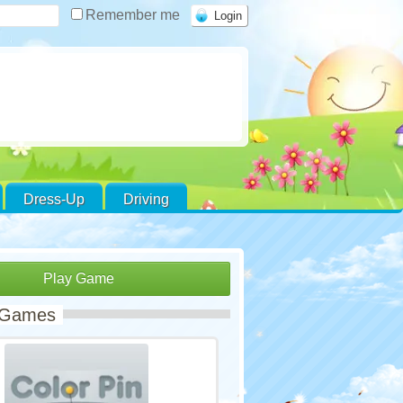
Remember me
Dress-Up
Driving
Play Game
 Games