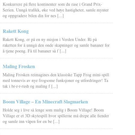
Konkurrere på flere kontinenter som du rase i Grand Prix-
Serien. Unngå trafikk, øke ved høye hastigheter, samle mynter
og oppgradere bilen din for nes [...]
Rakett Kong
Rakett Kong, er på en ny misjon i Verden Under. Ri på
raketten for å unngå den onde skapninger og samle bananer for
å tjene poeng. Få til bananer så f [...]
Maling Frosken
Maling Frosken reimagines den klassiske Tapp Frog mini-spill
med tonnevis av nye frogsome funksjoner og utfordringer! Ta
tak i br-r-r-rush og maling f [...]
Boom Village – En Minecraft Slagmarken
Holde seg i live så lenge som mulig i Boom Village! Boom
Village er et 3D skytespill hvor spillerne må drepe alle fiender
og samle inn våpen for en be [...]