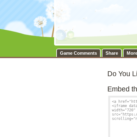
Game Comments
Share
Mor
Do You L
Embed th