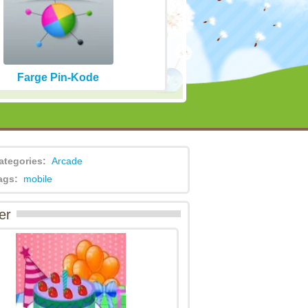
Farge Pin-Kode
ategories:
Arcade
ags:
mobile
er