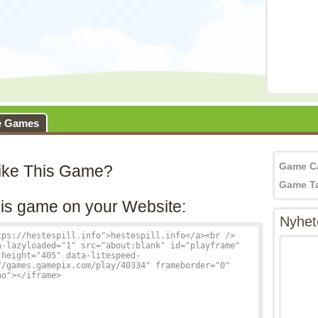
e Games
Game C
ike This Game?
Game T
is game on your Website:
Nyhet