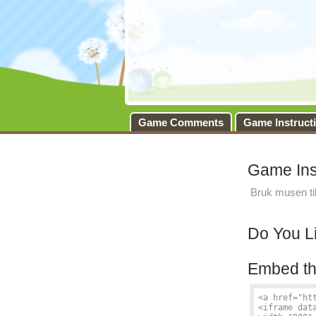
Game Comments
Game Instruct
Game Ins
Bruk musen til 
Do You L
Embed th