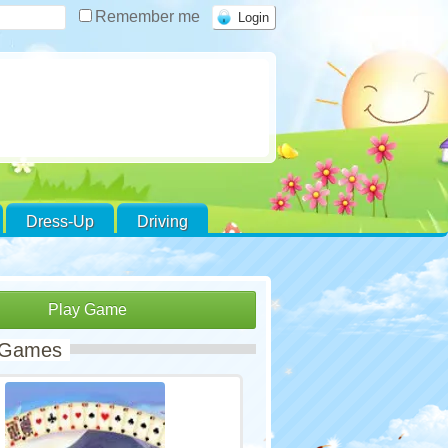
Remember me
Dress-Up
Driving
Play Game
 Games