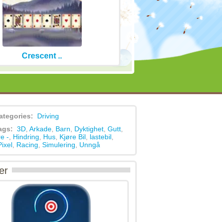
Crescent ..
ategories:
Driving
ags:
3D
,
Arkade
,
Barn
,
Dyktighet
,
Gutt
,
e -
,
Hindring
,
Hus
,
Kjøre Bil
,
lastebil
,
Pixel
,
Racing
,
Simulering
,
Unngå
er