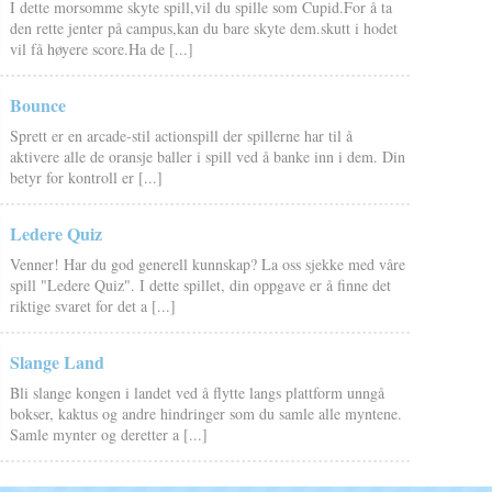
I dette morsomme skyte spill,vil du spille som Cupid.For å ta
den rette jenter på campus,kan du bare skyte dem.skutt i hodet
vil få høyere score.Ha de [...]
Bounce
Sprett er en arcade-stil actionspill der spillerne har til å
aktivere alle de oransje baller i spill ved å banke inn i dem. Din
betyr for kontroll er [...]
Ledere Quiz
Venner! Har du god generell kunnskap? La oss sjekke med våre
spill "Ledere Quiz". I dette spillet, din oppgave er å finne det
riktige svaret for det a [...]
Slange Land
Bli slange kongen i landet ved å flytte langs plattform unngå
bokser, kaktus og andre hindringer som du samle alle myntene.
Samle mynter og deretter a [...]