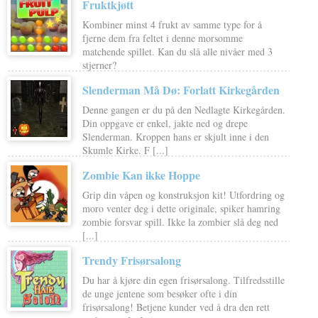
Fruktkjøtt
Kombiner minst 4 frukt av samme type for å
fjerne dem fra feltet i denne morsomme
matchende spillet. Kan du slå alle nivåer med 3
stjerner?
Slenderman Må Dø: Forlatt Kirkegården
Denne gangen er du på den Nedlagte Kirkegården.
Din oppgave er enkel, jakte ned og drepe
Slenderman. Kroppen hans er skjult inne i den
Skumle Kirke. F [...]
Zombie Kan ikke Hoppe
Grip din våpen og konstruksjon kit! Utfordring og
moro venter deg i dette originale, spiker hamring
zombie forsvar spill. Ikke la zombier slå deg ned
[...]
Trendy Frisørsalong
Du har å kjøre din egen frisørsalong. Tilfredsstille
de unge jentene som besøker ofte i din
frisørsalong! Betjene kunder ved å dra den rett