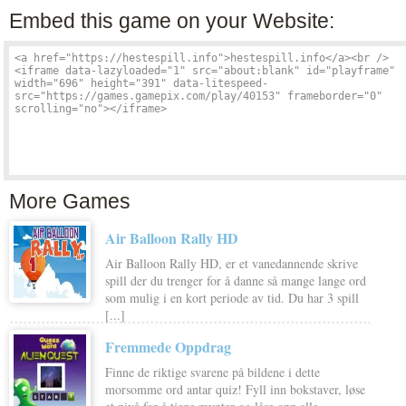
Embed this game on your Website:
More Games
Air Balloon Rally HD
Air Balloon Rally HD, er et vanedannende skrive
spill der du trenger for å danne så mange lange ord
som mulig i en kort periode av tid. Du har 3 spill
[...]
Fremmede Oppdrag
Finne de riktige svarene på bildene i dette
morsomme ord antar quiz! Fyll inn bokstaver, løse