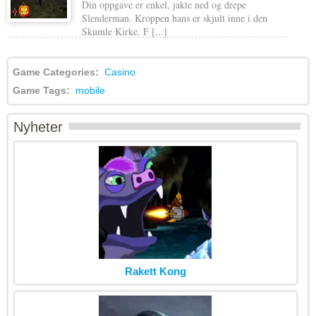
Din oppgave er enkel, jakte ned og drepe
Slenderman. Kroppen hans er skjult inne i den
Skumle Kirke. F [...]
Game Categories:
Casino
Game Tags:
mobile
Nyheter
Rakett Kong