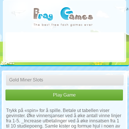
Gold Miner Slots
Play Game
Trykk på «spin» for å spille. Betale ut tabellen viser
gevinster. Øke vinnersjanser ved å øke antall vinne linjer
fra 1-5. _Increase utbetalinger ved å øke innsatsen fra 1
til 10 studiepoeng. Samle kister og formue hjul i noen av