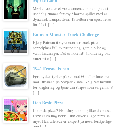
Mørke Land
Mørke Land er et vanedannende blanding av et
uendelig runner fantasy / horror spillet med en
dynamisk kampsystem. Ta helten i en episk reise
for å bek [...]
Batman Monster Truck Challenge
Hjelp Batman å styre monster truck på en
søppelplass full av rustne ting, gamle biler og
vann hindringer. Det er ikke lett å holde seg bak
rattet på e [...]
1941 Frosne Foran
Føre tyske styrker på vei mot Øst eller forsvare
mor Russland på Sovjetisk side. Velg rett taktikk
for krigføring og tjene din stripes som en genial S
[...]
Den Beste Pizza
Liker du pizza? Hva slags topping liker du mest?
Ezzy er en ung kokk. Hun elsker å lage pizza så
mye. Hun allerede er ekspert på noen forskjellige
opp [...]