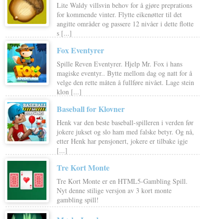
Lite Waldy villsvin behov for å gjøre preprations
for kommende vinter. Flytte eikenøtter til det
angitte områder og passere 12 nivåer i dette flotte
s [...]
Fox Eventyrer
Spille Reven Eventyrer. Hjelp Mr. Fox i hans
magiske eventyr.. Bytte mellom dag og natt for å
velge den rette måten å fullføre nivået. Lage stein
klon [...]
Baseball for Klovner
Henk var den beste baseball-spilleren i verden før
jokere jukset og slo ham med falske betyr. Og nå,
etter Henk har pensjonert, jokere er tilbake igje
[...]
Tre Kort Monte
Tre Kort Monte er en HTML5-Gambling Spill.
Nyt denne stilige versjon av 3 kort monte
gambling spill!