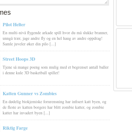
mes
Pilot Helter
En multi-nivå flygende arkade spill hvor du må slukke branner,
unngå trær, jage andre fly og en hel haug av andre oppdrag!
Samle juveler øker din pilo [...]
Street Hoops 3D
Tjene så mange poeng som mulig med et begrenset antall baller
i denne kule 3D basketball spillet!
Katten Gunner vs Zombies
En dødelig biokjemiske forurensning har infisert katt byen, og
de fleste av katten borgere har blitt zombie katter, og zombie
katter har invadert byen [...]
Riktig Farge