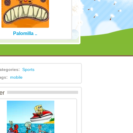
Palomilla ..
ategories:
Sports
ags:
mobile
er