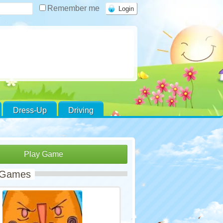
Remember me
Dress-Up
Driving
Play Game
 Games