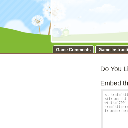
Game Comments
Game Instruct
Do You L
Embed th