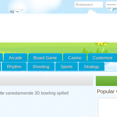
Arcade
Board Game
Casino
Customize
Rhythm
Shooting
Sports
Strategy
Popular
tte vanedannende 3D bowling spillet!