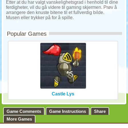
Etter at du har valgt vanskelighetsgrad i henhold til dine
ferdigheter, vil du gå videre til gaming skjermen. Prøv å
arrangere den knuste bitene til et fullverdig bilde.
Musen eller trykker på for å spille.
Popular Games
Castle Lys
Game Comments
Game Instructions
Share
More Games