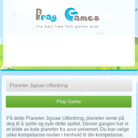
Planeter Jigsaw Utfordring
Play Game
På dette Planeter Jigsaw Utfordring, planeter vente på
deg til å spille og nyte dette spillet. Denne gangen har vi
et bilde av kule planeter fra aour universet. Du kan velge
ulike kompetanse-nivåer i henhold til din kompetanse.