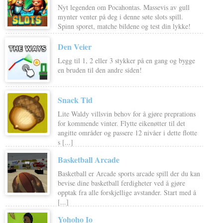
Nyt legenden om Pocahontas. Massevis av gull
mynter venter på deg i denne søte slots spill.
Spinn sporet, matche bildene og test din lykke!
Den Veier
Legg til 1, 2 eller 3 stykker på en gang og bygge
en bruden til den andre siden!
Snack Tid
Lite Waldy villsvin behov for å gjøre preprations
for kommende vinter. Flytte eikenøtter til det
angitte områder og passere 12 nivåer i dette flotte
s [...]
Basketball Arcade
Basketball er Arcade sports arcade spill der du kan
bevise dine basketball ferdigheter ved å gjøre
opptak fra alle forskjellige avstander. Start med å
[...]
Yohoho Io