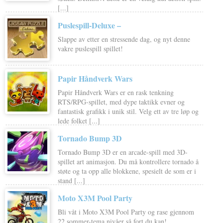
[...]
Puslespill-Deluxe –
Slappe av etter en stressende dag, og nyt denne
vakre puslespill spillet!
Papir Håndverk Wars
Papir Håndverk Wars er en rask tenkning
RTS/RPG-spillet, med dype taktikk evner og
fantastisk grafikk i unik stil. Velg ett av tre løp og
lede folket [...]
Tornado Bump 3D
Tornado Bump 3D er en arcade-spill med 3D-
spillet art animasjon. Du må kontrollere tornado å
støte og ta opp alle blokkene, spesielt de som er i
stand [...]
Moto X3M Pool Party
Bli våt i Moto X3M Pool Party og rase gjennom
22 sommer-tema nivåer så fort du kan!