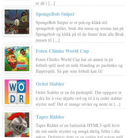
er alt i [...]
SpongeBob Sniper
SpongeBob Sniper er et pek-og-klikk-stil
spongebob spillet, bruk din musa og zoome inn på
Spongebob og klikk på til du finner dem alle.Bruk
musen til [...]
Foten Chinko World Cup
Foten Chinko World Cup har en annen ta på
fotball-spill med en unik blanding av pachinko og
flipperspill. Så gøy som fotball kan få!
Ordet Stabler
Ordet Stabler er en fin puslespill. Din oppgave er
å dra for å vise skjulte ord og til å ta ordet stabler
styrter ned! Det er mange nivåer og neste ni [...]
Tapre Ridder
Tapre Ridder er en fantastisk HTML5-spill hvor
du må samle mynter og unngå dårlig feller i din
søken. Definitivt dette er en veldig kul action spill.