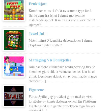
Fruktkjøtt
Kombiner minst 4 frukt av samme type for å
fjerne dem fra feltet i denne morsomme
matchende spillet. Kan du slå alle nivåer med 3
stjerner?
Jewel Jul
Match minst 3 identiske dekorasjoner i denne
eksplosive Julen spillet!
Matlaging Vis Forskjeller
Ann har store kulinariske ferdigheter og fikk to
klemmer gjort slik at vennene hennes kan ha et
glimt. Dessverre skjønt, en av dem hadde mange
element [...]
Figurene
Første Spillet jeg prøvde å gjøre med en viss
forståelse av konstruksjoner evner. En Plattform
Fighter med min gamle prototypen tegn fra vei
tilbake d [...]