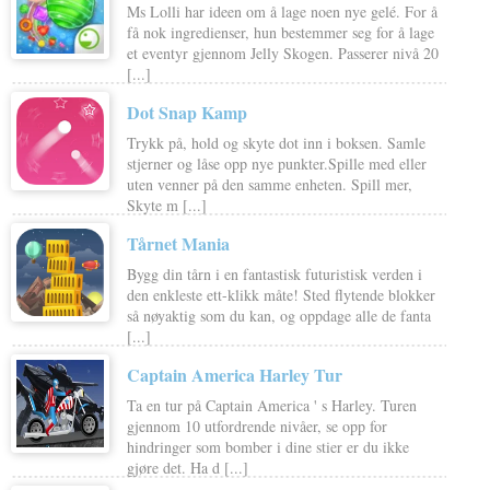
Ms Lolli har ideen om å lage noen nye gelé. For å
få nok ingredienser, hun bestemmer seg for å lage
et eventyr gjennom Jelly Skogen. Passerer nivå 20
[...]
Dot Snap Kamp
Trykk på, hold og skyte dot inn i boksen. Samle
stjerner og låse opp nye punkter.Spille med eller
uten venner på den samme enheten. Spill mer,
Skyte m [...]
Tårnet Mania
Bygg din tårn i en fantastisk futuristisk verden i
den enkleste ett-klikk måte! Sted flytende blokker
så nøyaktig som du kan, og oppdage alle de fanta
[...]
Captain America Harley Tur
Ta en tur på Captain America ' s Harley. Turen
gjennom 10 utfordrende nivåer, se opp for
hindringer som bomber i dine stier er du ikke
gjøre det. Ha d [...]