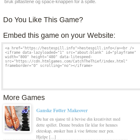
bruk piltastene og space-knappen for å spille.
Do You Like This Game?
Embed this game on your Website:
More Games
Ganske Føtter Makeover
Du har en sjanse til å bevise din kreativitet med
dette spillet. Denne bruden får klar for hennes
ekteskap, ønsker hun å vise føttene mer pen.
Hjelpe [...]