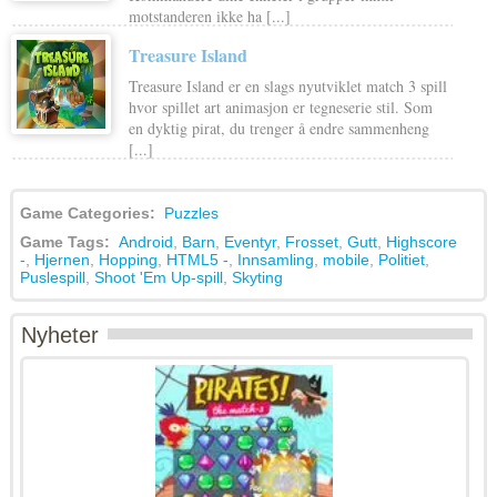
motstanderen ikke ha [...]
Treasure Island
Treasure Island er en slags nyutviklet match 3 spill
hvor spillet art animasjon er tegneserie stil. Som
en dyktig pirat, du trenger å endre sammenheng
[...]
Game Categories:
Puzzles
Game Tags:
Android
,
Barn
,
Eventyr
,
Frosset
,
Gutt
,
Highscore
-
,
Hjernen
,
Hopping
,
HTML5 -
,
Innsamling
,
mobile
,
Politiet
,
Puslespill
,
Shoot 'Em Up-spill
,
Skyting
Nyheter