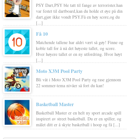
PSY Dart,PSY ble tatt til fange av terrorister.han
var festet til dartboard,kan du holde et øye på din
dart,gjør ikke vondt PSY.Få en høy score,og du
[...]
Få 10
Matchende tallene har aldri vært så gøy! Finne og
koble tall for å nå det høyeste tallet, og score.
Hver høyere tallet er en ny utfordring. Hvor høyt
[...]
Moto X3M Pool Party
Bli våt i Moto X3M Pool Party og rase gjennom
22 sommer-tema nivåer så fort du kan!
Basketball Master
Basketball Master er en helt ny sport arcade spill
inspirert av street basketball. Du er en spiller, og
målet ditt er å skyte basketball i hoop og få [...]