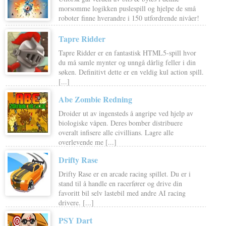
morsomme logikken puslespill og hjelpe de små
roboter finne hverandre i 150 utfordrende nivåer!
Tapre Ridder
Tapre Ridder er en fantastisk HTML5-spill hvor
du må samle mynter og unngå dårlig feller i din
søken. Definitivt dette er en veldig kul action spill.
[...]
Abe Zombie Redning
Droider ut av ingensteds å angripe ved hjelp av
biologiske våpen. Deres bomber distribuere
overalt infisere alle civillians. Lagre alle
overlevende me [...]
Drifty Rase
Drifty Rase er en arcade racing spillet. Du er i
stand til å handle en racerfører og drive din
favoritt bil selv lastebil med andre AI racing
drivere. [...]
PSY Dart