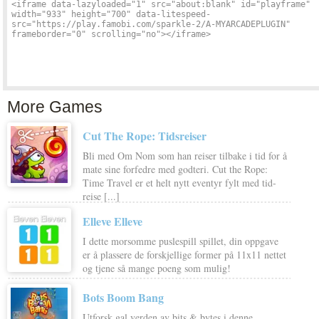
More Games
Cut The Rope: Tidsreiser
Bli med Om Nom som han reiser tilbake i tid for å
mate sine forfedre med godteri. Cut the Rope:
Time Travel er et helt nytt eventyr fylt med tid-
reise [...]
Elleve Elleve
I dette morsomme puslespill spillet, din oppgave
er å plassere de forskjellige former på 11x11 nettet
og tjene så mange poeng som mulig!
Bots Boom Bang
Utforsk gal verden av bits & bytes i denne