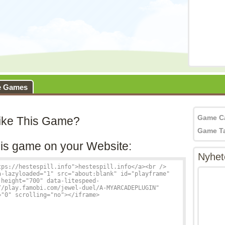
e Games
Game C
ike This Game?
Game T
is game on your Website:
Nyhet