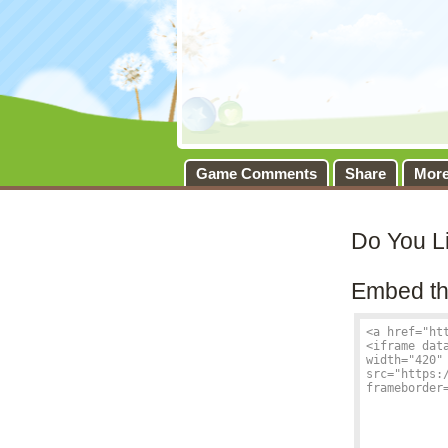
Game Comments
Share
Mor
Do You L
Embed th