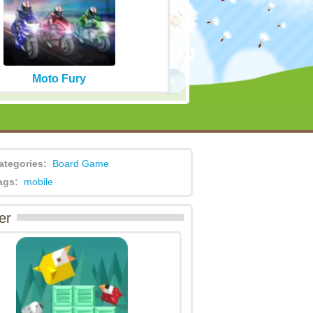
Moto Fury
ategories:
Board Game
ags:
mobile
er