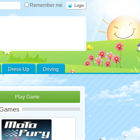
Remember me
Dress-Up
Driving
Play Game
 Games