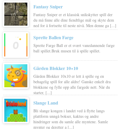
Fantasy Sniper
Fantasy Sniper er et klassisk snikskytter spill der
du må finne alle dine fiendtlige mål og skyte dem
ned for å fortsette til neste nivå. Men denne ga [...]
Sprette Ballen Farge
Sprette Farge Ball er et svært vanedannende farge
ball spillet.Bruk musen til å spille spillet.
Gården Blokker 10×10
Gården Blokker 10x10 er lett å spille og en
behagelig spill for alle aldre! Ganske enkelt dra
blokkene og fylle opp alle fargede nett. Når du
starter, [...]
Slange Land
Bli slange kongen i landet ved å flytte langs
plattform unngå bokser, kaktus og andre
hindringer som du samle alle myntene. Samle
mynter og deretter a [...]