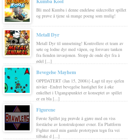
Kumba Kool
Bli med Kumba i denne endeløse sidecroller spillet
og prøve å tjene så mange poeng som mulig!
Metall Dyr
Metall Dyr til unnsetning! Kontrollere et team av
søte og lodne dyr med våpen, og forsvare tanken
fra fienden invasjonen. Stopp de onde dyr fra å
ødel [...]
Bevegelse Mayhem
OPPDATERT (Jan 15, 2008){-Lagt til nye sjefen
nivåer -Endret bevegelse hastighet for å øke
enkelhet i Utgangspunktet er konseptet av spillet
er en bla [...]
Figurene
Første Spillet jeg prøvde å gjøre med en viss
forståelse av konstruksjoner evner. En Plattform
Fighter med min gamle prototypen tegn fra vei
tilbake d [...]