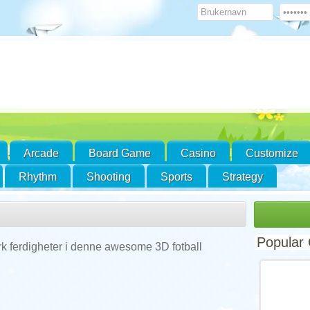
Arcade
Board Game
Casino
Customize
Rhythm
Shooting
Sports
Strategy
Popular
park ferdigheter i denne awesome 3D fotball