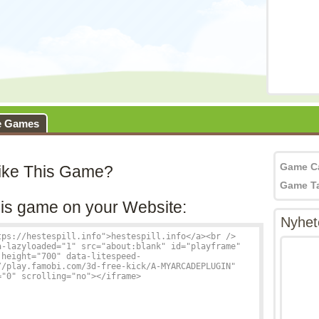
e Games
Game C
ike This Game?
Game T
is game on your Website:
Nyhet