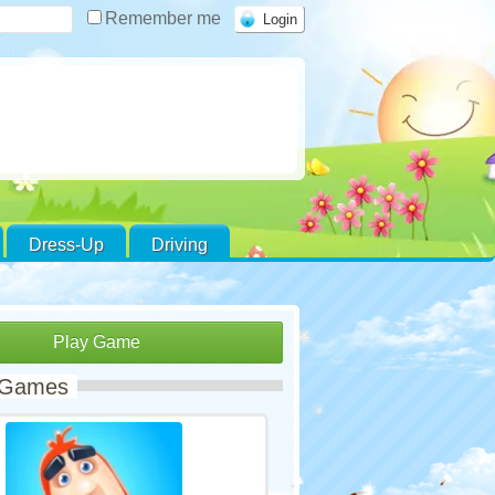
Remember me
Dress-Up
Driving
Play Game
 Games